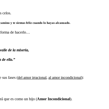
s celos.
camino y te sientas feliz cuando lo hayas alcanzado.
a forma de hacerlo…
alle de la miseria,
 de ella.”
 sus fases (
del amor irracional
,
al amor incondicional
):
rá que es como un hijo (
A
mor Incondicional
).