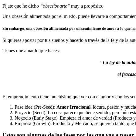
Fíjate que he dicho
“
obsesionarte”
muy a propósito.
Una obsesión alimentada por el miedo, puede llevarte a comportamient
Sin embargo, una obsesión alimentada por un sentimiento de amor a lo que haces
Si quieres apostar por tus sueños y hacerlo a través de la fe y de la a
Tienes que amar lo que haces:
“La ley de la auto
el fracas
El emprendimiento tiene muchísimo que ver con el amor y con los senti
Fase idea (Pre-Seed):
Amor Irracional
, locura, pasión y much
Proyecto (Seed): La cosa parece que tiene sentido, pero aún está
Negocio (Early Stage): Empieza el amor de verdad (Producto y 
Empresa (Growth): Producto y Mercado, se quieren tanto, que ha
Estos son algunas de las fases por las que vas a pasar