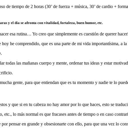
pso de tiempo de 2 horas (30’ de fuerza + música, 30’ de cardio + forma
ras y el día se afronta con vitalidad, fortaleza, buen humor, etc.
acer esa rutina… Yo creo que simplemente es cuestión de querer hacer
 hoy he comprendido, que es una parte de mi vida importantísima, a la q
e.
ular todas las mañanas cuerpo y mente, ordenar tus ideas y estar motivad
rificio.
 mucha gente, para que entiendan que es tu momento y nadie te lo puede
tos y que si en tu cabeza no hay amor por lo que haces, esto se traduc
, etc., lo más normal es que fracases antes de tiempo o en caso contrario,
 por pensar en grande y obsesionarte con ello, para que una vez lo cons