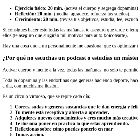
Ejercicio físico: 20 min.
(activa el cuerpo y segrega dopamina)
Reflexión: 20 min.
(medita, agradece, refuerza tus sueños).
Crecimiento: 20 min.
(revisa tus objetivos, estudia, lee, escuch
Si consigues hacer esto todas las mañanas, te aseguro que tarde o temp
ellos (te aseguro que surgirán mil motivos para auto-boicotearte).
Hay una cosa que a mí personalmente me apasiona, que es optimizar
¿Por qué no escuchas un podcast o estudias un máster 
Activar cuerpo y mente a la vez, todas las mañanas, no sólo te permite
Toda la dopamina y las endorfinas que generas haciendo deporte, hace
a día, con muchísima ilusión.
Es un círculo virtuoso, que se repite cada día:
C
orres, sudas y generas sustancias que te dan energía y feli
T
u mente está receptiva y abierta a aprender.
A
dquieres nuevos conocimientos y eres mucho más creativo
T
e ilusiona poner en práctica lo que estás aprendiendo.
Reflexionas sobre cómo puedes ponerlo en mar
T
omas acción.