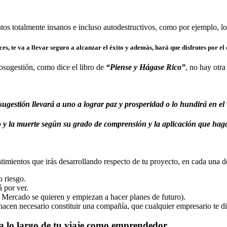
os totalmente insanos e incluso autodestructivos, como por ejemplo, lo
, te va a llevar seguro a alcanzar el éxito y además, hará que disfrutes por el 
utosugestión, como dice el libro de
“Piense y Hágase Rico”
, no hay otr
sugestión llevará a uno a lograr paz y prosperidad o lo hundirá en el v
o y la muerte según su grado de comprensión y la aplicación que haga
mientos que irás desarrollando respecto de tu proyecto, en cada una de
o riesgo.
 por ver.
Mercado se quieren y empiezan a hacer planes de futuro).
cen necesario constituir una compañía, que cualquier empresario te di
 a lo largo de tu viaje como emprendedor.