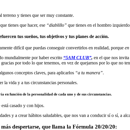
l terreno y tienes que ser muy constante.
 que tienes que hacer, ese
“
diablillo”
que tienes en el hombro izquierdo
efuercen tus sueños, tus objetivos y tus planes de acción.
ncamente difícil que puedas conseguir convertirlos en realidad, porque
en
do mundialmente por haber escrito
“5AM CLUB”
,
en el que nos invita
racias por todo lo que tenemos, en vez de quejarnos por lo que no te
 algunos conceptos claves, para aplicarlos
“
a tu manera”
.
r la vida y a tus circunstancias personales.
a en función de la personalidad de cada uno y de sus circunstancias.
está casado y con hijos.
ades y a crear hábitos saludables, que nos van a conducir sí o sí, a alca
 más despertarse, que llama la Fórmula 20/20/20: