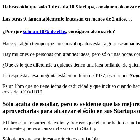
Habrás oído que sólo 1 de cada 10 Startups, consiguen alcanzar el
Las otras 9, lamentablemente fracasan en menos de 2 años….
¿Por qué
sólo un 10% de ellas
, consiguen alcanzarlo?
Hace ya algún tiempo que nuestros abogados están algo obsesionado
Hay millones de personas con grandes ideas, pero sólo unas pocas con
¿Qué es lo que diferencia a quienes tienen una idea brillante, de quie
La respuesta a esa pregunta está en un libro de 1937, escrito por
Napo
Es un libro que no tiene fecha de caducidad y que incluso cuando hac
crisis del COVID19.
Sólo acaba de estallar, pero es evidente que las mejo
aprovecharlas para alcanzar el éxito en sus Startups 
El libro es un resumen de éxitos y fracasos que el autor ha ido estud
realmente quieres alcanzar el éxito en tu Startup.
Sólo tienes que seguir estos principios a rajatabla: