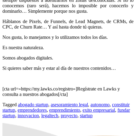
siempre dispuestos a adentrarnos en zonas desconocidas: Si no lo
conocemos (raro será), hacemos lo imposible por conocerlo y
dominarlo… Simplemente porque nos gusta.
Háblanos de Pixels, de Funnels, de Lead Magnets, de CRMs, de
CPC, de Churn Rate… Y así hasta donde tú quieras.
Nos gusta, lo manejamos y lo utilizamos todos los días.
Es nuestra naturaleza.
Somos abogados digitales.
Si quieres saber más y estar al día de nuestros contenidos…
[cta url=»https://my.lawks.co/registro»]Regístrate en Lawks y
consulta a nuestros abogados[/cta]
Tagged
abogado startup
,
asesoramiento legal
,
autonomo
,
constituir
startup
,
emprendedores
,
emprendimiento
,
exito empresarial
,
fundar
startup
,
innovacion
,
legaltech
,
proyecto
,
startup