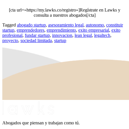
[cta url=»https://my.lawks.co/registro»]Regístrate en Lawks y
consulta a nuestros abogados[/cta]
Tagged
abogado startup
,
asesoramiento legal
,
autonomo
,
constituir
startup
,
emprendedores
,
emprendimiento
,
exito empresarial
,
exito
profesional
,
fundar startup
,
innovacion
,
lean legal
,
legaltech
,
proyecto
,
sociedad limitada
,
startup
Abogados que piensan y trabajan como tú.