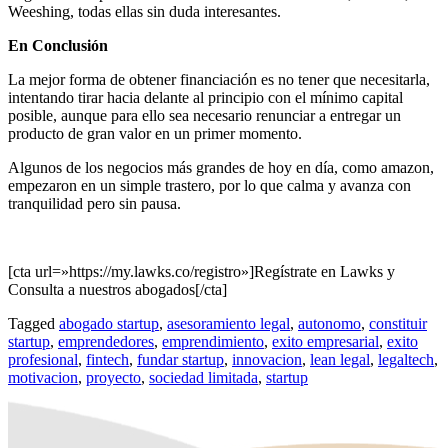
Weeshing, todas ellas sin duda interesantes.
En Conclusión
La mejor forma de obtener financiación es no tener que necesitarla,
intentando tirar hacia delante al principio con el mínimo capital
posible, aunque para ello sea necesario renunciar a entregar un
producto de gran valor en un primer momento.
Algunos de los negocios más grandes de hoy en día, como amazon,
empezaron en un simple trastero, por lo que calma y avanza con
tranquilidad pero sin pausa.
[cta url=»https://my.lawks.co/registro»]Regístrate en Lawks y
Consulta a nuestros abogados[/cta]
Tagged
abogado startup
,
asesoramiento legal
,
autonomo
,
constituir
startup
,
emprendedores
,
emprendimiento
,
exito empresarial
,
exito
profesional
,
fintech
,
fundar startup
,
innovacion
,
lean legal
,
legaltech
,
motivacion
,
proyecto
,
sociedad limitada
,
startup