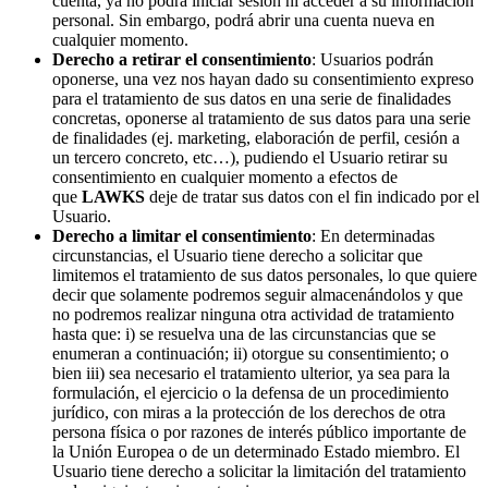
cuenta, ya no podrá iniciar sesión ni acceder a su información
personal. Sin embargo, podrá abrir una cuenta nueva en
cualquier momento.
Derecho a retirar el consentimiento
: Usuarios podrán
oponerse, una vez nos hayan dado su consentimiento expreso
para el tratamiento de sus datos en una serie de finalidades
concretas, oponerse al tratamiento de sus datos para una serie
de finalidades (ej. marketing, elaboración de perfil, cesión a
un tercero concreto, etc…), pudiendo el Usuario retirar su
consentimiento en cualquier momento a efectos de
que
LAWKS
deje de tratar sus datos con el fin indicado por el
Usuario.
Derecho a limitar el consentimiento
: En determinadas
circunstancias, el Usuario tiene derecho a solicitar que
limitemos el tratamiento de sus datos personales, lo que quiere
decir que solamente podremos seguir almacenándolos y que
no podremos realizar ninguna otra actividad de tratamiento
hasta que: i) se resuelva una de las circunstancias que se
enumeran a continuación; ii) otorgue su consentimiento; o
bien iii) sea necesario el tratamiento ulterior, ya sea para la
formulación, el ejercicio o la defensa de un procedimiento
jurídico, con miras a la protección de los derechos de otra
persona física o por razones de interés público importante de
la Unión Europea o de un determinado Estado miembro. El
Usuario tiene derecho a solicitar la limitación del tratamiento